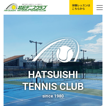
コ
ナ
体験レッスンは
ン
ビ
こちらから
テ
ゲ
ン
ー
ツ
シ
へ
ョ
ス
ン
キ
に
ッ
移
プ
動
HATSUISHI
TENNIS CLUB
since 1980