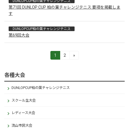
DUNLOPCUP柏の葉チャレンジテニス
第71回 DUNLOP CUP 柏の葉チャレンジテニス 要項を掲載しま
す
DUNLOPCUP柏の葉チャレンジテニス
第69回大会
投
1
2
»
固
固
定
定
稿
ペ
ペ
ナ
各種大会
ー
ー
ジ
ジ
ビ
DUNLOPCUP柏の葉チャレンジテニス
ゲ
スクール生大会
ー
シ
レディース大会
ョ
流山市民大会