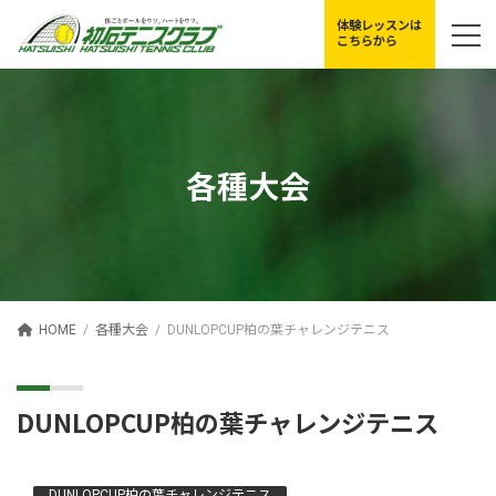
コ
ナ
体験レッスンは
ン
ビ
こちらから
テ
ゲ
ン
ー
ツ
シ
へ
ョ
ス
ン
キ
に
各種大会
ッ
移
プ
動
HOME
各種大会
DUNLOPCUP柏の葉チャレンジテニス
DUNLOPCUP柏の葉チャレンジテニス
DUNLOPCUP柏の葉チャレンジテニス