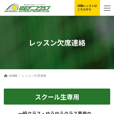
コ
ナ
体験レッスンは
ン
ビ
こちらから
テ
ゲ
ン
ー
ツ
シ
へ
ョ
ス
ン
キ
に
レッスン欠席連絡
ッ
移
プ
動
HOME
レッスン欠席連絡
スクール生専用
一般クラス・ゆうゆうクラス専用の、