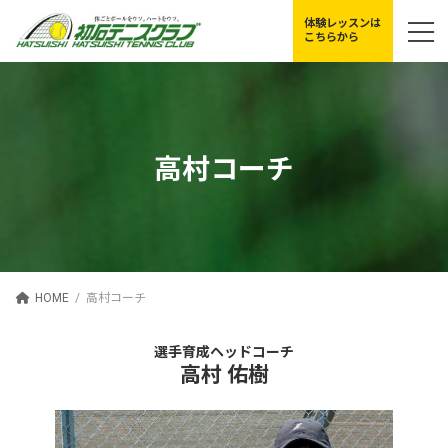
コ
ナ
体験レッスンは
ン
ビ
こちらから
テ
ゲ
ン
ー
ツ
シ
へ
ョ
ス
ン
キ
に
高村コーチ
ッ
移
プ
動
HOME
高村コーチ
選手育成ヘッドコーチ
高村 佑樹