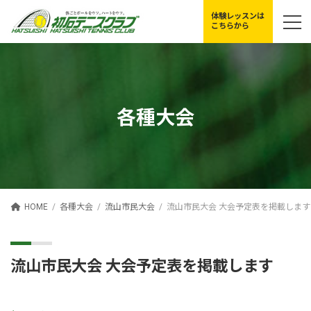
コ
ナ
体験レッスンは
ン
ビ
こちらから
テ
ゲ
ン
ー
ツ
シ
へ
ョ
ス
ン
キ
に
各種大会
ッ
移
プ
動
HOME
各種大会
流山市民大会
流山市民大会 大会予定表を掲載します
流山市民大会 大会予定表を掲載します