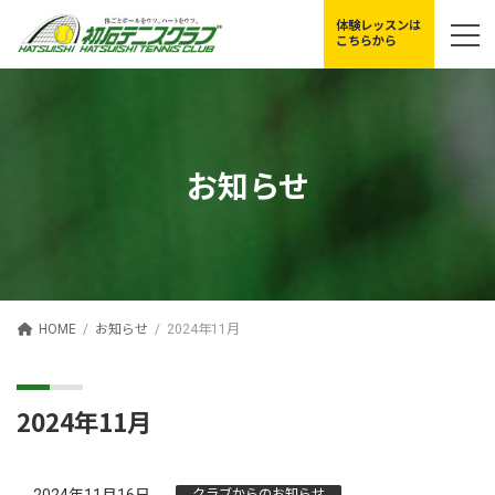
コ
ナ
体験レッスンは
ン
ビ
こちらから
テ
ゲ
ン
ー
ツ
シ
へ
ョ
ス
ン
キ
に
お知らせ
ッ
移
プ
動
HOME
お知らせ
2024年11月
2024年11月
クラブからのお知らせ